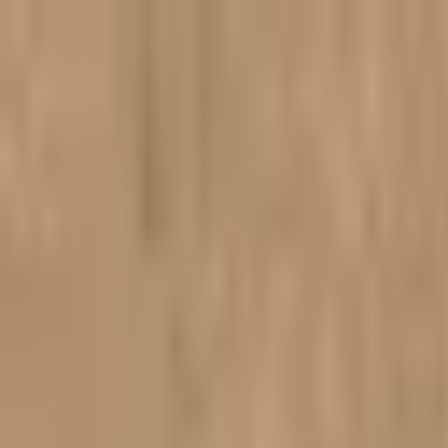
Preskoči na sadržaj
Naslovnica
Proizvodi
Recenzije
Troškovi dostave