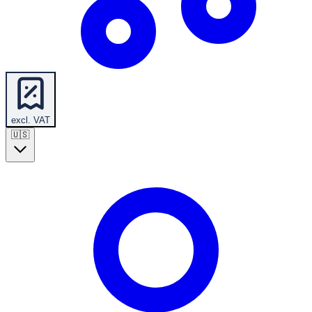
excl. VAT
🇺🇸