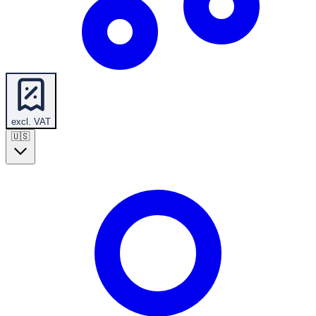
excl. VAT
🇺🇸