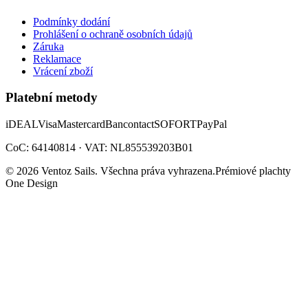
Podmínky dodání
Prohlášení o ochraně osobních údajů
Záruka
Reklamace
Vrácení zboží
Platební metody
iDEAL
Visa
Mastercard
Bancontact
SOFORT
PayPal
CoC: 64140814 · VAT: NL855539203B01
©
2026
Ventoz Sails.
Všechna práva vyhrazena.
Prémiové plachty
One Design