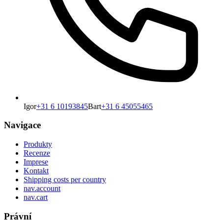
Igor
+31 6 10193845
Bart
+31 6 45055465
Navigace
Produkty
Recenze
Imprese
Kontakt
Shipping costs per country
nav.account
nav.cart
Právní