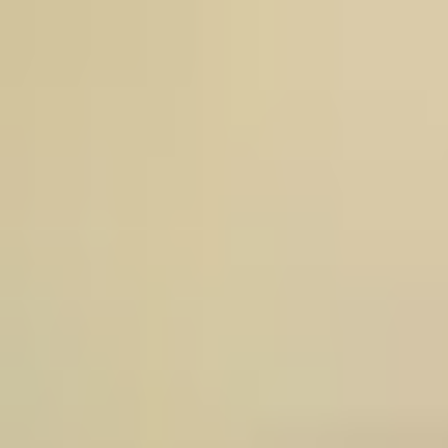
Salt la conținut
Acasă
Produse
Recenzii
Costuri de livrare