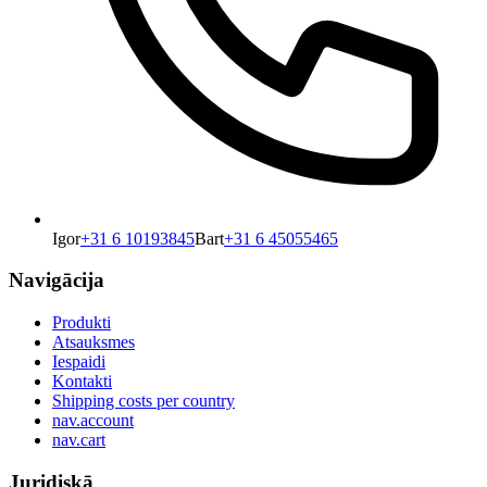
Igor
+31 6 10193845
Bart
+31 6 45055465
Navigācija
Produkti
Atsauksmes
Iespaidi
Kontakti
Shipping costs per country
nav.account
nav.cart
Juridiskā