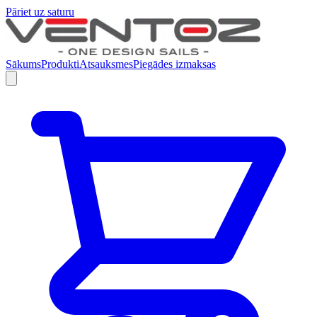
Pāriet uz saturu
Sākums
Produkti
Atsauksmes
Piegādes izmaksas