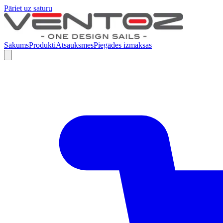
Pāriet uz saturu
Sākums
Produkti
Atsauksmes
Piegādes izmaksas