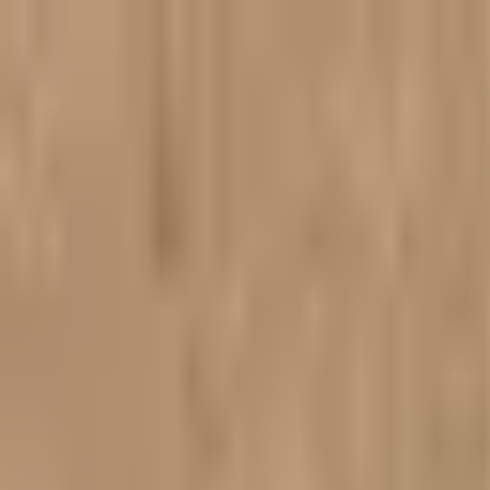
Praleisti į turinį
Pradžia
Produktai
Atsiliepimai
Pristatymo išlaidos