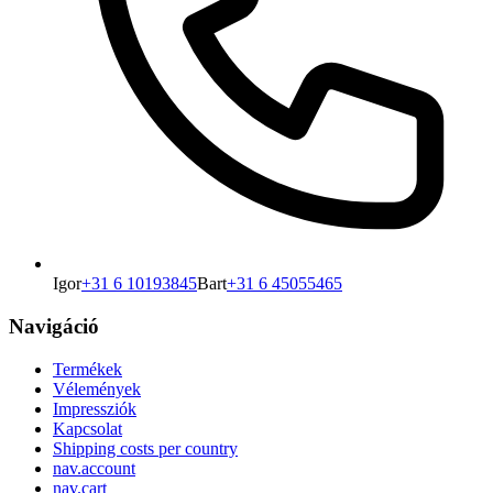
Igor
+31 6 10193845
Bart
+31 6 45055465
Navigáció
Termékek
Vélemények
Impressziók
Kapcsolat
Shipping costs per country
nav.account
nav.cart