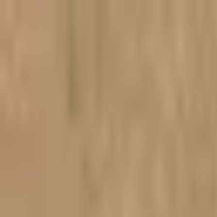
Gean nei haadynhâld
Thús
Assortimint
Klantbeoardielingen
Ferstjoerkosten