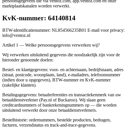
persoonsgegevens die via ventoz.com, app.ventoz.com en onze
marktplaatskanalen worden verwerkt.
KvK-nummer: 64140814
BTW-identificatienummer: NL854566235B01 E-mail voor privacy:
info@ventoz.nl
Artikel 1 — Welke persoonsgegevens verwerken wij?
Wij verwerken uitsluitend gegevens die noodzakelijk zijn voor de
hieronder genoemde doelen:
Bestel- en klantgegevens: voor- en achternaam, bedrijfsnaam, adres
(straat, postcode, woonplaats, land), e-mailadres, telefoonnummer
(indien door u opgegeven), BTW-nummer en KvK-nummer
(zakelijke klanten).
Betalingsgegevens: betaalreferenties en transactiekenmerk van uw
betaaldienstverlener (Pay.nl of Buckaroo). Wij slaan geen
creditcardnummers of bankrekeningnummers op — die worden
uitsluitend verwerkt door onze betaaldienstverleners.
Bestelhistorie: ordernummers, bestelde producten, bedragen,
facturen, verzendstatus en track-and-trace-gegevens.