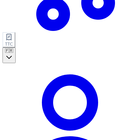
TTC
🇫🇷