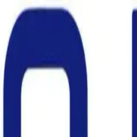
Siirry sisältöön
Etusivu
Tuotteet
Arvostelut
Toimituskulut