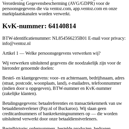
Verordening Gegevensbescherming (AVG/GDPR) voor de
persoonsgegevens die via ventoz.com, app.ventoz.com en onze
marktplaatskanalen worden verwerkt.
KvK-nummer: 64140814
BTW-identificatienummer: NL854566235B01 E-mail voor privacy:
info@ventoz.nl
Artikel 1 — Welke persoonsgegevens verwerken wij?
Wij verwerken uitsluitend gegevens die noodzakelijk zijn voor de
hieronder genoemde doelen:
Bestel- en klantgegevens: voor- en achternaam, bedrijfsnaam, adres
(straat, postcode, woonplaats, land), e-mailadres, telefoonnummer
(indien door u opgegeven), BTW-nummer en KvK-nummer
(zakelijke klanten).
Betalingsgegevens: betaalreferenties en transactiekenmerk van uw
betaaldienstverlener (Pay.nl of Buckaroo). Wij slaan geen
creditcardnummers of bankrekeningnummers op — die worden
uitsluitend verwerkt door onze betaaldienstverleners.
Bestelhistorie: ordernummers, bestelde producten, bedragen,