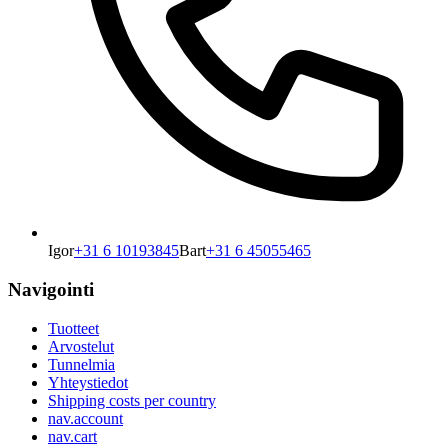
Igor
+31 6 10193845
Bart
+31 6 45055465
Navigointi
Tuotteet
Arvostelut
Tunnelmia
Yhteystiedot
Shipping costs per country
nav.account
nav.cart