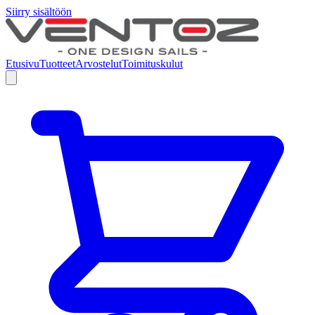
Siirry sisältöön
Etusivu
Tuotteet
Arvostelut
Toimituskulut