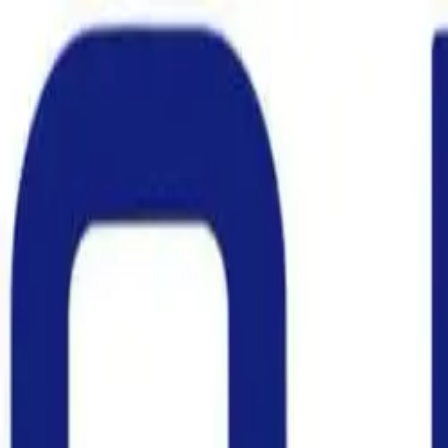
Liigu sisu juurde
Avaleht
Tooted
Arvustused
Tarnekulud