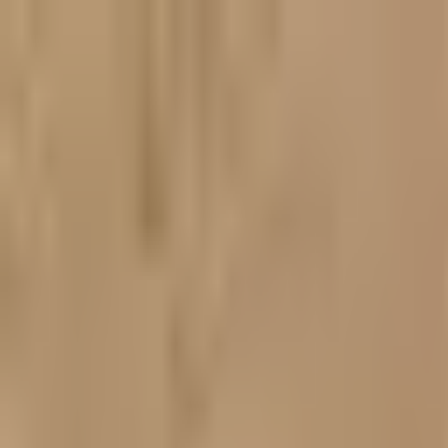
Liigu sisu juurde
Avaleht
Tooted
Arvustused
Tarnekulud