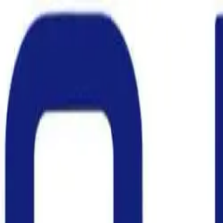
İçeriğe geç
Ana Sayfa
Ürünler
Değerlendirmeler
Kargo ücretleri