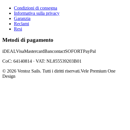
Condizioni di consegna
Informativa sulla privacy
Garanzia
Reclami
Resi
Metodi di pagamento
iDEAL
Visa
Mastercard
Bancontact
SOFORT
PayPal
CoC: 64140814 · VAT: NL855539203B01
©
2026
Ventoz Sails.
Tutti i diritti riservati.
Vele Premium One
Design