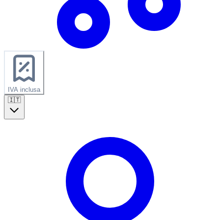
IVA inclusa
🇮🇹