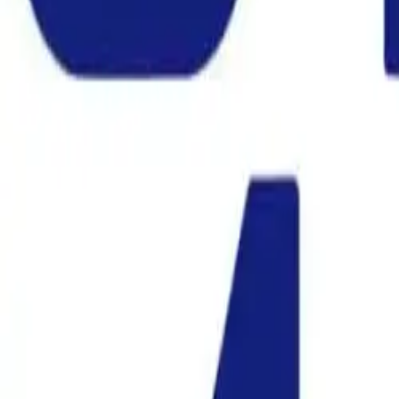
Teagmháil