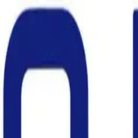
Scipeáil go dtí an t-inneachar
Baile
Táirgí
Léirmheasanna
Costais loingseoireachta