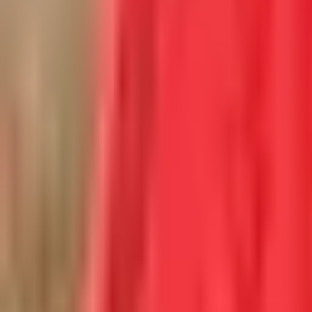
Teagmháil