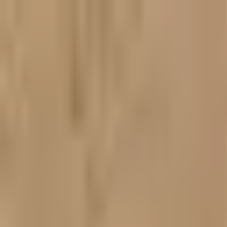
Scipeáil go dtí an t-inneachar
Baile
Táirgí
Léirmheasanna
Costais loingseoireachta