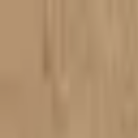
Gå til indhold
Hjem
Produkter
Anmeldelser
Forsendelsesomkostninger